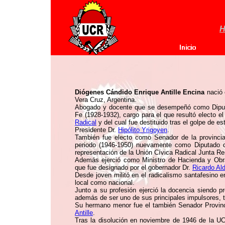
H
Diógenes Cándido Enrique Antille Encina
nació 
Vera Cruz, Argentina.
Abogado y docente que se desempeñó como Diputad
Fe (1928-1932), cargo para el que resultó electo e
Radical
y del cual fue destituido tras el golpe de e
Presidente Dr.
Hipólito Yrigoyen
.
También fue electo como Senador de la provinci
periodo (1946-1950) nuevamente como Diputado d
representación de la Unión Cívica Radical Junta R
Además ejerció como Ministro de Hacienda y Obra
que fue designado por el gobernador Dr.
Ricardo Al
Desde joven militó en el radicalismo santafesino en
local como nacional.
Junto a su profesión ejerció la docencia siendo pr
además de ser uno de sus principales impulsores, t
Su hermano menor fue el también Senador Provinci
Antille
.
Tras la disolución en noviembre de 1946 de la UC