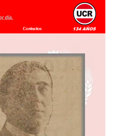
r día.