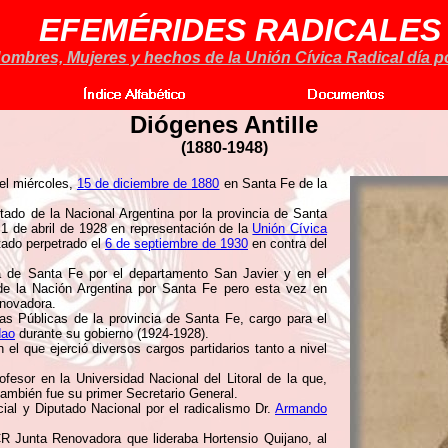
EFEMÉRIDES RADICALES
ombres, Mujeres y hechos de la Unión Cívica Radical día po
Diógenes Antille
(
1880-1948)
el miércoles,
15 de diciembre de 1880
en Santa Fe de la
o de la Nacional Argentina por la provincia de Santa
l 1 de abril de 1928 en representación de la
Unión Cívica
stado perpetrado el
6 de septiembre de 1930
en contra del
a de Santa Fe por el departamento San Javier y en el
e la Nación Argentina por Santa Fe pero esta vez en
enovadora.
s Públicas de la provincia de Santa Fe, cargo para el
dao
durante su gobierno (1924-1928).
 el que ejerció diversos cargos partidarios tanto a nivel
ofesor en la Universidad Nacional del Litoral de la que,
ambién fue su primer Secretario General.
al y Diputado Nacional por el radicalismo Dr.
Armando
R Junta Renovadora que lideraba Hortensio Quijano, al