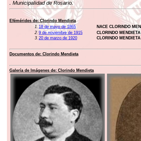
. Municipalidad de Rosario.
Efémérides de: Clorindo Mendieta
1.
18 de mayo de 1865
NACE CLORINDO MEN
2.
9 de noviembre de 1915
CLORINDO MENDIETA
3.
20 de marzo de 1920
CLORINDO MENDIETA
Documentos de: Clorindo Mendieta
Galería de Imágenes de: Clorindo Mendieta