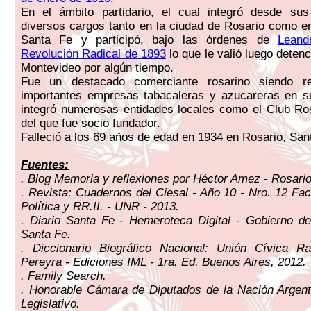
En el ámbito partidario, el cual integró desde sus 
diversos cargos tanto en la ciudad de Rosario como en
Santa Fe y participó, bajo las órdenes de
Leand
Revolución Radical de 1893
lo que le valió luego detenc
Montevideo por algún tiempo.
Fue un destacado comerciante rosarino siendo re
importantes empresas tabacaleras y azucareras en 
integró numerosas entidades locales como el Club Ro
del que fue socio fundador.
Falleció a los 69 años de edad en 1934 en Rosario, Sant
Fuentes:
. Blog Memoria y reflexiones por Héctor Amez - Rosario
. Revista: Cuadernos del Ciesal - Año 10 - Nro. 12 Fac
Política y RR.II. - UNR - 2013.
. Diario Santa Fe - Hemeroteca Digital - Gobierno de
Santa Fe.
. Diccionario Biográfico Nacional: Unión Cívica Ra
Pereyra - Ediciones IML - 1ra. Ed. Buenos Aires, 2012.
. Family Search.
. Honorable Cámara de Diputados de la Nación Argent
Legislativo.