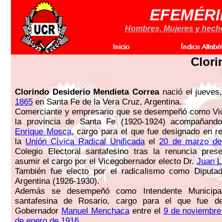
EFEMÉRI
Hombres, Mujeres y hechos
Clori
Clorindo Desiderio Mendieta Correa
nació el jueves
1865
en Santa Fe de la Vera Cruz, Argentina.
Comerciante y empresario que se desempeñó como Vi
la provincia de Santa Fe (1920-1924) acompañand
Enrique Mosca
, cargo para el que fue designado en r
la
Unión Cívica Radical Unificada
el
20 de marzo de
Colegio Electoral santafesino tras la renuncia pres
asumir el cargo por el Vicegobernador electo Dr.
Juan L
También fue electo por el radicalismo como Diputa
Argentina (1926-1930).
Además se desempeñó como Intendente Municipa
santafesina de Rosario, cargo para el que fue d
Gobernador
Manuel Menchaca
entre el
9 de noviembre
de enero de 1916
.