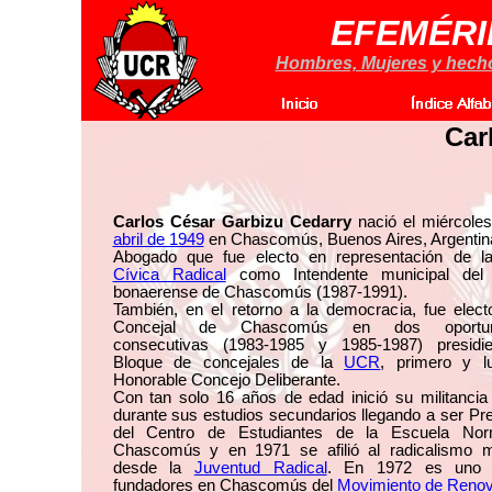
EFEMÉRI
Hombres, Mujeres y hechos
Car
Carlos César Garbizu Cedarry
nació el miércole
abril de 1949
en Chascomús, Buenos Aires, Argentin
Abogado que fue electo en representación de 
Cívica Radical
como Intendente municipal del 
bonaerense de Chascomús (1987-1991).
También, en el retorno a la democracia, fue elec
Concejal de Chascomús en dos oportun
consecutivas (1983-1985 y 1985-1987) presidi
Bloque de concejales de la
UCR
, primero y l
Honorable Concejo Deliberante.
Con tan solo 16 años de edad inició su militancia 
durante sus estudios secundarios llegando a ser Pr
del Centro de Estudiantes de la Escuela No
Chascomús y en 1971 se afilió al radicalismo mi
desde la
Juventud Radical
. En 1972 es uno 
fundadores en Chascomús del
Movimiento de Renov