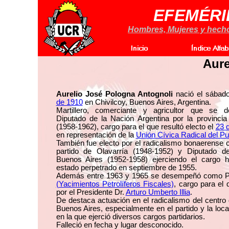
EFEMÉRI
Hombres, Mujeres y hechos
Aure
Aurelio José Pologna Antognoli
nació el sábad
de 1910
en Chivilcoy, Buenos Aires, Argentina.
Martillero, comerciante y agricultor que se
Diputado de la Nación Argentina por la provinci
(1958-1962), cargo para el que resultó electo el
23 
en representación de la
Unión Cívica Radical del Pu
También fue electo por el radicalismo bonaerense 
partido de Olavarría (1948-1952) y Diputado de
Buenos Aires (1952-1958) ejerciendo el cargo h
estado perpetrado en septiembre de 1955.
Además entre 1963 y 1965 se desempeñó como P
(Yacimientos Petrolíferos Fiscales)
, cargo para el
por el Presidente Dr.
Arturo Umberto Illia
.
De destaca actuación en el radicalismo del centro 
Buenos Aires, especialmente en el partido y la loca
en la que ejerció diversos cargos partidarios.
Falleció en fecha y lugar desconocido.