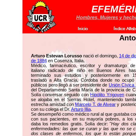
EFEMÉRI
Hombres, Mujeres y hechos
Anto
Arturo Estevan Lorusso
nació el domingo,
14 de di
de 1884
en Cosenza, Italia.
Médico, farmacéutico, escritor y dramaturgo de
italiano radicado de niño en Buenos Aires ha
terminado sus estudios y posteriormente en 
trasladó a Alta Gracia, Córdoba donde no ocupó
públicos pero llegó a ser presidente de
Unión Cívica 
del Departamento Santa María de la provincia de C
Solía conversar seguido con
Hipólito Yrigoyen
cuan
se alojaba en el Sierras Hotel, manteniendo tamb
estrecha amistad con
Marcelo T. de Alvear
y posteri
con su colega el Dr.
Arturo Illia
.
Se desempeñó como médico rural al que gustaba co
con sus pacientes, en su mayoría pobres, a los 
daba los remedios gratis. Solía decir: "
Hay dos cl
enfermedades: las que se curan y las que no se c
dos clases de enfermos, los que lo están porque