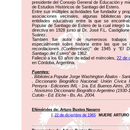
presidente del Consejo General de Educación y mi
de Estudios Históricos de Santiago del Estero.
Entre sus múltiples actividades fue fundador y pro
asociaciones vecinales, algunas bibliotecas po
entidades educativas entre la que se encontrab
Popular de Santiago de Estero de la cual integró l
directiva en 1928 junto al Dr. José F.L. Castiglio
Suárez.
También fue autor de numerosos trabajos 
especialmente sobre historia entre las que se
recordaciones (Conferencias)”
de 1945 y
“El D
Santiago del Estero”
de 1962.
Falleció a los 63 años de edad el miércoles,
22 de 
en Córdoba, Argentina.
Fuentes:
. Biblioteca Popular Jorge Washington Ábalos - Sant
. Diccionario Biográfico Nacional: Unión Cívica 
Pereyra - Ediciones IML - 1ra. Ed. Buenos Aires, 20
. Novisimo Diccionario Biográfico Argentino (1930-
Cutolo - Ed. Elche - Bs. As. 2004.
Efémérides de: Arturo Bustos Navarro
1.
22 de diciembre de 1965
MUERE ARTURO