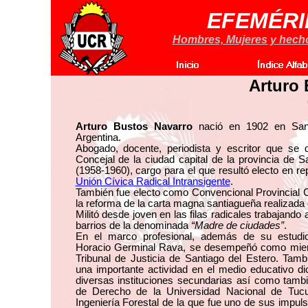
EFEMÉRI
Hombres, Mujeres y hechos
Arturo 
Arturo Bustos Navarro
nació en 1902 en Sant
Argentina.
Abogado, docente, periodista y escritor que s
Concejal de la ciudad capital de la provincia de S
(1958-1960), cargo para el que resultó electo en re
Unión Cívica Radical Intransigente
.
También fue electo como Convencional Provincial C
la reforma de la carta magna santiagueña realizada
Militó desde joven en las filas radicales trabajando
barrios de la denominada
“Madre de ciudades”
.
En el marco profesional, además de su estudio 
Horacio Germinal Rava, se desempeñó como miem
Tribunal de Justicia de Santiago del Estero. Tamb
una importante actividad en el medio educativo di
diversas instituciones secundarias así como tambi
de Derecho de la Universidad Nacional de Tu
Ingeniería Forestal de la que fue uno de sus impu