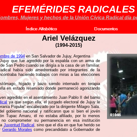
EFEMÉRIDES RADICALES
ombres, Mujeres y hechos de la Unión Cívica Radical día po
Ariel Velázquez
(
1994-2015)
iembre de 1994
en San Salvador de Jujuy, Argentina
ujuy que fue agredido por la espalda con un arma de
 de San Pedro cuando se dirigía a la casa de un familiar.
radical había sido amedrentado por integrantes de la
contraba haciendo trabajos con miras a las elecciones
 estómago, hígado y bazo siendo internado en terapia
jujeña en estado reservado donde permaneció agonizando
ven agredido en el asentamiento Juan Pablo II del barrio
ical
ya que según ella, el juzgado electoral de Jujuy le
eranía Popular” encabezado por la dirigente Milagro Sala.
l gobierno nacional y ratificaron que si bien el jovén
ión Tupac Amaru, él no estaba afiliado, por lo menos
ra no comprometer su permanencia en esa institución
la
Juventud Radical
, sino que el día en que fue herido se
or
Gerardo Morales
como precandidato a Gobernador de