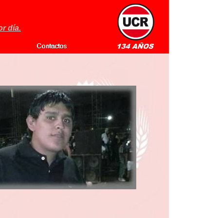
r día.