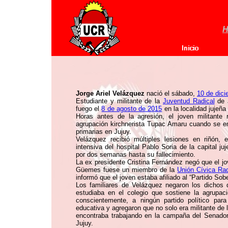
H
Jorge Ariel Velázquez
nació el sábado,
10 de dic
Estudiante y militante de la
Juventud Radical
de J
fuego el
8 de agosto de 2015
en la localidad jujeña
Horas antes de la agresión, el joven militante 
agrupación kirchnerista Tupac Amaru cuando se en
primarias en Jujuy.
Velázquez recibió múltiples lesiones en riñón,
intensiva del hospital Pablo Soria de la capital 
por dos semanas hasta su fallecimiento.
La ex presidente Cristina Fernández negó que el jo
Güemes fuese un miembro de la
Unión Cívica Rad
informó que el joven estaba afiliado al “Partido Sob
Los familiares de Velázquez negaron los dichos de
estudiaba en el colegio que sostiene la agrupac
conscientemente, a ningún partido político pa
educativa y agregaron que no solo era militante de 
encontraba trabajando en la campaña del Senad
Jujuy.