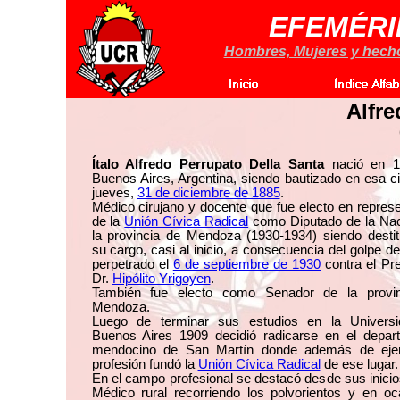
EFEMÉRI
Hombres, Mujeres y hechos
Alfre
Ítalo Alfredo Perrupato Della Santa
nació en 1
Buenos Aires, Argentina, siendo bautizado en esa c
jueves,
31 de diciembre de 1885
.
Médico cirujano y docente que fue electo en repres
de la
Unión Cívica Radical
como Diputado de la Nac
la provincia de Mendoza (1930-1934) siendo destit
su cargo, casi al inicio, a consecuencia del golpe d
perpetrado el
6 de septiembre de 1930
contra el Pr
Dr.
Hipólito Yrigoyen
.
También fue electo como Senador de la provi
Mendoza.
Luego de terminar sus estudios en la Univers
Buenos Aires 1909 decidió radicarse en el depar
mendocino de San Martín donde además de eje
profesión fundó la
Unión Cívica Radical
de ese lugar.
En el campo profesional se destacó desde sus inic
Médico rural recorriendo los polvorientos y en oc