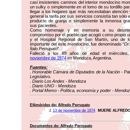
casi insistentes caminos del interior mendocino mo
un sulky o simplemente en el lomo de su tordillo pa
llegar a los hogares que más necesitaban atención 
general la tarifa por sus servicios consistía tan sólo 
producto de granja o simplemente la inmensa grat
sus pacientes.
Como homenaje y en memoria a su desinte
compromiso por el pueblo que acogió como propio u
y el Hospital Regional de San Martín, uno de 
importante del este mendocino, fue denominado “
Dr.
Ítalo Perrupato
”
Falleció a los 89 años de edad el miércoles
noviembre de 1974
en Mendoza, Argentina.
Fuentes:
. Honorable Cámara de Diputados de la Nación - Pa
Legislativo.
. Diario Los Andes - Mendoza
. Diario UNO - Mendoza
. Portal Memo - Política, economía y poder - Mendo
Efémérides de: Alfredo Perrupato
1.
13 de noviembre de 1974
MUERE ALFREDO
Documentos de: Alfredo Perrupato