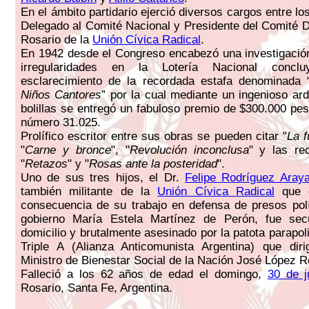
En el ámbito partidario ejerció diversos cargos entre l
Delegado al Comité Nacional y Presidente del Comité 
Rosario de la
Unión Cívica Radical
.
En 1942 desde el Congreso encabezó una investigación
irregularidades en la Lotería Nacional concl
esclarecimiento de la recordada estafa denominada 
Niños Cantores
” por la cual mediante un ingenioso ar
bolillas se entregó un fabuloso premio de $300.000 pes
número 31.025.
Prolífico escritor entre sus obras se pueden citar "
La f
"
Carne y bronce
", "
Revolución inconclusa
" y las re
"
Retazos
" y "
Rosas ante la posteridad
".
Uno de sus tres hijos, el Dr.
Felipe Rodríguez Aray
también militante de la
Unión Cívica Radical
que 
consecuencia de su trabajo en defensa de presos polí
gobierno María Estela Martínez de Perón, fue se
domicilio y brutalmente asesinado por la patota parapo
Triple A (Alianza Anticomunista Argentina) que diri
Ministro de Bienestar Social de la Nación José López R
Falleció a los 62 años de edad el domingo,
30 de j
Rosario, Santa Fe, Argentina.