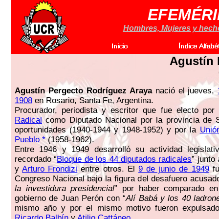
EFEMÉRI
Hombres, Mujeres y hechos
Agustín 
Agustín Pergecto Rodríguez Araya
nació el jueves,
1908
en Rosario, Santa Fe, Argentina.
Procurador, periodista y escritor que fue electo por
Radical
como Diputado Nacional por la provincia de 
oportunidades (1940-1944 y 1948-1952) y por la
Unió
Pueblo
*
(1958-1962).
Entre 1946 y 1949 desarrolló su actividad legislati
recordado “
Bloque de los 44 diputados radicales
” junto
y
Arturo Frondizi
entre otros. El
9 de junio de 1949
fu
Congreso Nacional bajo la figura del desafuero acusad
la investidura presidencial
” por haber comparado en
gobierno de Juan Perón con “
Alí Babá y los 40 ladron
mismo año y por el mismo motivo fueron expulsado
Ricardo Balbín
y
Atilio Cattáneo
.