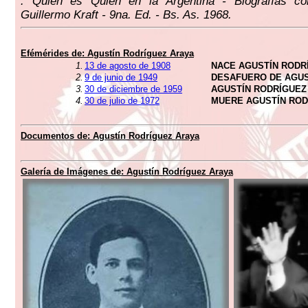
. Quién es Quién en la Argentina - Biografías c
Guillermo Kraft - 9na. Ed. - Bs. As. 1968.
Efémérides de:
Agustín Rodríguez Araya
1.
13 de agosto de 1908
NACE AGUSTÍN RODR
2.
9 de junio de 1949
DESAFUERO DE AGUS
3.
30 de diciembre de 1959
AGUSTÍN RODRÍGUEZ
4.
30 de julio de 1972
MUERE AGUSTÍN ROD
Documentos de:
Agustín Rodríguez Araya
Galería de Imágenes de:
Agustín Rodríguez Araya