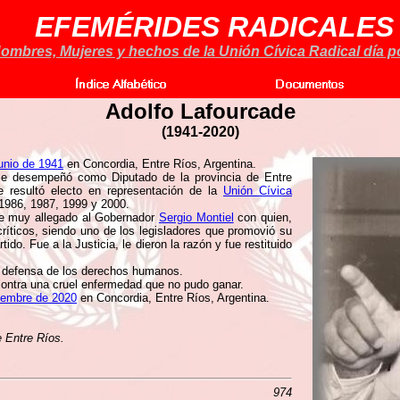
EFEMÉRIDES RADICALES
ombres, Mujeres y hechos de la Unión Cívica Radical día po
Adolfo Lafourcade
(1941-2020)
unio de 1941
en Concordia, Entre Ríos, Argentina.
se desempeñó como Diputado de la provincia de Entre
e resultó electo en representación de la
Unión Cívica
 1986, 1987, 1999 y 2000.
fue muy allegado al Gobernador
Sergio Montiel
con quien,
ríticos, siendo uno de los legisladores que promovió su
artido. Fue a la Justicia, le dieron la razón y fue restituido
 defensa de los derechos humanos.
 contra una cruel enfermedad que no pudo ganar.
iembre de 2020
en Concordia, Entre Ríos, Argentina.
e Entre Ríos.
974