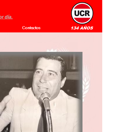
r día.