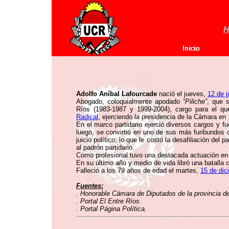
H
Adolfo Aníbal Lafourcade
nació el jueves,
12 de j
Abogado, coloquialmente apodado
“Piliche”
, que 
Ríos (1983-1987 y 1999-2004), cargo para el qu
Radical
, ejerciendo la presidencia de la Cámara en
En el marco partidario ejerció diversos cargos y 
luego, se convirtió en uno de sus más furibundos c
juicio político, lo que le costó la desafiliación del p
al padrón partidario.
Como profesional tuvo una destacada actuación en
En su último año y medio de vida libró una batalla
Falleció a los 79 años de edad el martes,
15 de dic
Fuentes:
. Honorable Cámara de Diputados de la provincia d
. Portal El Entre Ríos.
. Portal Página Política.