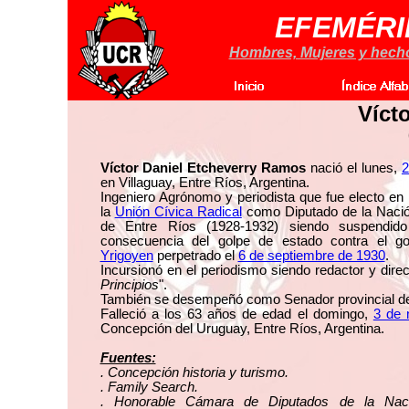
EFEMÉRI
Hombres, Mujeres y hechos
Víct
Víctor Daniel Etcheverry Ramos
nació el lunes,
2
en Villaguay, Entre Ríos, Argentina.
Ingeniero Agrónomo y periodista que fue electo en
la
Unión Cívica Radical
como Diputado de la Nación
de Entre Ríos (1928-1932) siendo suspendid
consecuencia del golpe de estado contra el g
Yrigoyen
perpetrado el
6 de septiembre de 1930
.
Incursionó en el periodismo siendo redactor y direct
Principios
".
También se desempeñó como Senador provincial de
Falleció a los 63 años de edad el domingo,
3 de
Concepción del Uruguay, Entre Ríos, Argentina.
Fuentes:
. Concepción historia y turismo.
. Family Search.
. Honorable Cámara de Diputados de la Naci