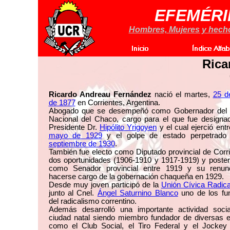
EFEMÉRI
Hombres, Mujeres y hechos
Rica
Ricardo Andreau Fernández
nació el martes,
25 d
de 1877
en Corrientes, Argentina.
Abogado que se desempeñó como Gobernador del Te
Nacional del Chaco, cargo para el que fue designad
Presidente Dr.
Hipólito Yrigoyen
y el cual ejerció ent
mayo de 1929
y el golpe de estado perpetrado
septiembre de 1930
.
También fue electo como Diputado provincial de Corr
dos oportunidades (1906-1910 y 1917-1919) y poster
como Senador provincial entre 1919 y su renun
hacerse cargo de la gobernación chaqueña en 1929.
Desde muy joven participó de la
Unión Cívica Radica
junto al Cnel.
Ángel Saturnino Blanco
uno de los fu
del radicalismo correntino.
Además desarrolló una importante actividad soci
ciudad natal siendo miembro fundador de diversas e
como el Club Social, el Tiro Federal y el Jockey