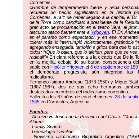
Corrientes.
«Hombre de temperamento fuerte y recia personal
recuerda un hecho significativo en la historia pol
Corrientes, a raíz de haber llegado a la capital, el Dr.
de la Torre como candidato a presidente de la Repúbl
gran acto de proclamación en el teatro Vera, al pron
discurso atacó fuertemente a
Yrigoyen
. El Dr. Andre
en el paraíso como espectador, y en ese momento
tolerar más, lo interrumpió violentamente, gritándole “m
agregando enseguida, también a gritos para que lo e
todos: “¡Que lo bajen, que lo afeiten, para que se vea
radical!”»
En clara referencia a la cicatriz que De la To
en la mejilla, debajo de su barba, consecuencia de
sable con
Hipólito Yrigoyen
el
6 de septiembre de 189
el demócrata progresista aún integraba las f
radicalismo.
Fernando Isidoro Andreau (1873-1950) y Migue Saúl
(1887-1967), dos de sus ocho hermanos tambié
destacados miembros del radicalismo correntino.
Falleció a los 67 años de edad el viernes,
28 de septi
1945
en Corrientes, Argentina.
Fuentes:
. Archivo Histórico de la Provincia del Chaco "Mons
Alumni"
. Family Search.
. Genealogía Familiar.
. Novisimo Diccionario Biográfico Argentino (1930