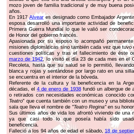
mozo joven de familia tradicional y de muy buena posi
años.
En 1917
Alvear
es designado como Embajador Argentin
esposa desarrolló una importante actividad de benefic
Primera Guerra Mundial lo que le valió ser condecora
de Honor del gobierno francés.
Apasionada por su esposo lo acompañó permanente
misiones diplomáticas sino también cada vez que tuvo q
cuestiones políticas y tras el fallecimiento de éste 
marzo de 1942
, lo visitó el día 23 de cada mes en el
Recoleta, hasta que su salud se lo permitió, llevan
blanca y rojas y sentándose por largo rato en una sill
se encuentra en el interior de la bóveda.
Referente de la cultura y la beneficencia en la Arge
décadas, el
4 de enero de 1938
fundó un albergue de ar
o retirados con necesidades económicas conocido co
Teatro
” que cuenta también con un museo y una bibliote
sala que lleva el nombre de
"Teatro Regina"
en su honor
Sus últimos años de vida los afrontó viviendo de una
ya que casi todo lo que poseía había sido usa
beneficencia.
Falleció a los 94 años de edad el sábado,
18 de septi