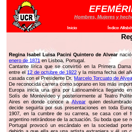
EFEMÉRI
Hombres, Mujeres y hechos
Reg
Regina Isabel Luisa Pacini Quintero de Alvear
nació
enero de 1871
en Lisboa, Portugal.
Cantante lírica que se convirtió en la Primera Dama
entre el
12 de octubre de 1922
y la misma fecha del añ
casada con el Presidente Dr.
Marcelo Torcuato de Alvea
De reconocida carrera como soprano en los más import
Europa inicia una gira por Latinoamérica llegando e
Solís de Montevideo y posteriormente al Teatro Poli
Aires en donde conoce a
Alvear
quien deslumbrado 
decide seguirla por sus presentaciones en toda Euro
1907, en la cumbre de su carrera, se casa con el fu
argentino retirándose de la actuación. Su boda que se re
Portugal provocó un escándalo en la sociedad port
debido a que ella era una artista extranjera y él un 