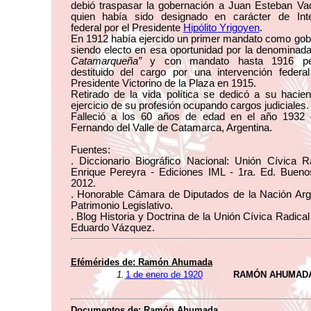
debió traspasar la gobernación a Juan Esteban Va
quien había sido designado en carácter de Inte
federal por el Presidente
Hipólito Yrigoyen
.
En 1912 había ejercido un primer mandato como gob
siendo electo en esa oportunidad por la denominad
Catamarqueña”
y con mandato hasta 1916 pe
destituido del cargo por una intervención federal
Presidente Victorino de la Plaza en 1915.
Retirado de la vida política se dedicó a su hacie
ejercicio de su profesión ocupando cargos judiciales.
Falleció a los 60 años de edad en el año 1932
Fernando del Valle de Catamarca, Argentina.
Fuentes:
. Diccionario Biográfico Nacional: Unión Cívica R
Enrique Pereyra - Ediciones IML - 1ra. Ed. Buenos
2012.
. Honorable Cámara de Diputados de la Nación Arge
Patrimonio Legislativo.
. Blog Historia y Doctrina de la Unión Cívica Radical
Eduardo Vázquez.
Efémérides de:
Ramón Ahumada
1.
1 de enero de 1920
RAMÓN AHUMADA
Documentos de:
Ramón Ahumada