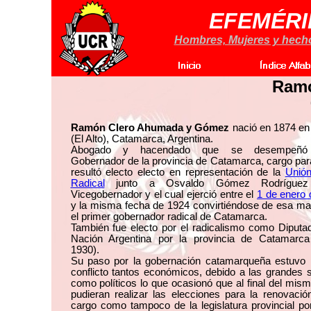
EFEMÉRI
Hombres, Mujeres y hechos
Ram
Ramón Clero Ahumada y Gómez
nació en 1874 e
(El Alto), Catamarca, Argentina.
Abogado y hacendado que se desempeñ
Gobernador de la provincia de Catamarca, cargo par
resultó electo electo en representación de la
Unión
Radical
junto a Osvaldo Gómez Rodrígue
Vicegobernador y el cual ejerció entre el
1 de enero 
y la misma fecha de 1924 convirtiéndose de esa ma
el primer gobernador radical de Catamarca.
También fue electo por el radicalismo como Diputa
Nación Argentina por la provincia de Catamarca
1930).
Su paso por la gobernación catamarqueña estuvo 
conflicto tantos económicos, debido a las grandes 
como políticos lo que ocasionó que al final del mis
pudieran realizar las elecciones para la renovaci
cargo como tampoco de la legislatura provincial po