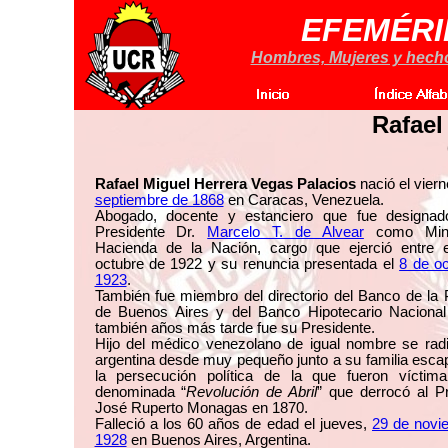
EFEMÉRI
Hombres, Mujeres y hechos
Rafael
Rafael Miguel Herrera Vegas Palacios
nació el vier
septiembre de 1868
en Caracas, Venezuela.
Abogado, docente y estanciero que fue designad
Presidente Dr.
Marcelo T. de Alvear
como Mini
Hacienda de la Nación, cargo que ejerció entre 
octubre de 1922 y su renuncia presentada el
8 de o
1923
.
También fue miembro del directorio del Banco de la 
de Buenos Aires y del Banco Hipotecario Nacional
también años más tarde fue su Presidente.
Hijo del médico venezolano de igual nombre se radi
argentina desde muy pequeño junto a su familia esc
la persecución política de la que fueron víctima
denominada “
Revolución de Abril
” que derrocó al P
José Ruperto Monagas en 1870.
Falleció a los 60 años de edad el jueves,
29 de novi
1928
en Buenos Aires, Argentina.