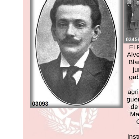
El 
Alve
Bla
ju
gab
agr
guer
de
Mat
G
ins