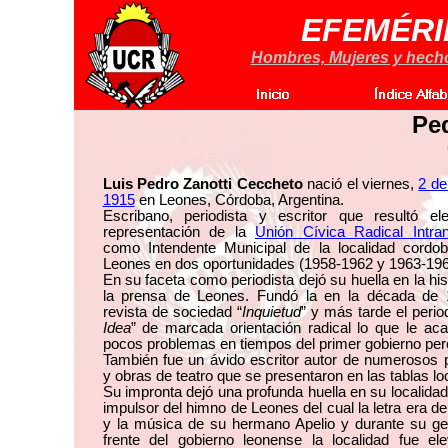
EFEMÉRI
Hombres, Mujeres y hechos
Ped
Luis Pedro Zanotti Ceccheto
nació el viernes,
2 de
1915
en Leones, Córdoba, Argentina.
Escribano, periodista y escritor que resultó el
representación de la
Unión Cívica Radical Intran
como Intendente Municipal de la localidad cordo
Leones en dos oportunidades (1958-1962 y 1963-196
En su faceta como periodista dejó su huella en la his
la prensa de Leones. Fundó la en la década de 
revista de sociedad “
Inquietud
” y más tarde el perio
Idea
” de marcada orientación radical lo que le ac
pocos problemas en tiempos del primer gobierno pero
También fue un ávido escritor autor de numerosos
y obras de teatro que se presentaron en las tablas lo
Su impronta dejó una profunda huella en su localidad
impulsor del himno de Leones del cual la letra era de
y la música de su hermano Apelio y durante su ges
frente del gobierno leonense la localidad fue el