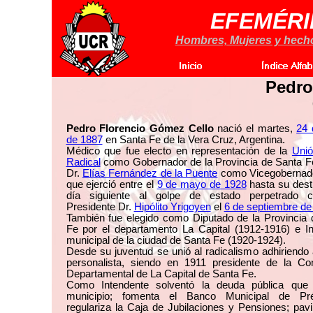
EFEMÉRI
Hombres, Mujeres y hechos
Pedro
Pedro Florencio Gómez Cello
nació el martes,
24
de 1887
en Santa Fe de la Vera Cruz, Argentina.
Médico que fue electo en representación de la
Unió
Radical
como Gobernador de la Provincia de Santa Fe
Dr.
Elías Fernández de la Puente
como Vicegobernado
que ejerció entre el
9 de mayo de 1928
hasta su desti
día siguiente al golpe de estado perpetrado c
Presidente Dr.
Hipólito Yrigoyen
el
6 de septiembre de
También fue elegido como Diputado de la Provincia 
Fe por el departamento La Capital (1912-1916) e In
municipal de la ciudad de Santa Fe (1920-1924).
Desde su juventud se unió al radicalismo adhiriendo 
personalista, siendo en 1911 presidente de la Co
Departamental de La Capital de Santa Fe.
Como Intendente solventó la deuda pública que 
municipio; fomenta el Banco Municipal de Pr
regulariza la Caja de Jubilaciones y Pensiones; pav