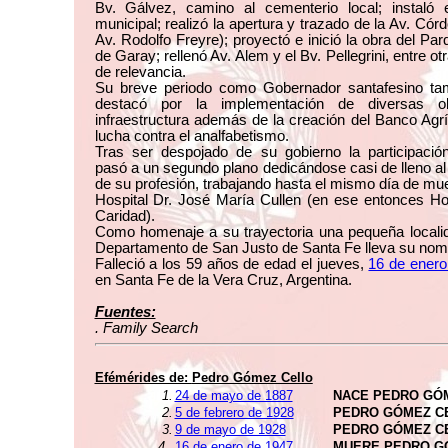
Bv. Gálvez, camino al cementerio local; instaló e
municipal; realizó la apertura y trazado de la Av. Cór
Av. Rodolfo Freyre); proyectó e inició la obra del Pa
de Garay; rellenó Av. Alem y el Bv. Pellegrini, entre ot
de relevancia.
Su breve periodo como Gobernador santafesino ta
destacó por la implementación de diversas o
infraestructura además de la creación del Banco Agrí
lucha contra el analfabetismo.
Tras ser despojado de su gobierno la participación
pasó a un segundo plano dedicándose casi de lleno al 
de su profesión, trabajando hasta el mismo día de mue
Hospital Dr. José María Cullen (en ese entonces Ho
Caridad).
Como homenaje a su trayectoria una pequeña localid
Departamento de San Justo de Santa Fe lleva su nom
Falleció a los 59 años de edad el jueves,
16 de enero
en Santa Fe de la Vera Cruz, Argentina.
Fuentes:
. Family Search
Efémérides de:
Pedro Gómez Cello
1.
24 de mayo de 1887
NACE PEDRO GÓ
2.
5 de febrero de 1928
PEDRO GÓMEZ C
3.
9 de mayo de 1928
PEDRO GÓMEZ C
4.
16 de enero de 1947
MUERE PEDRO G