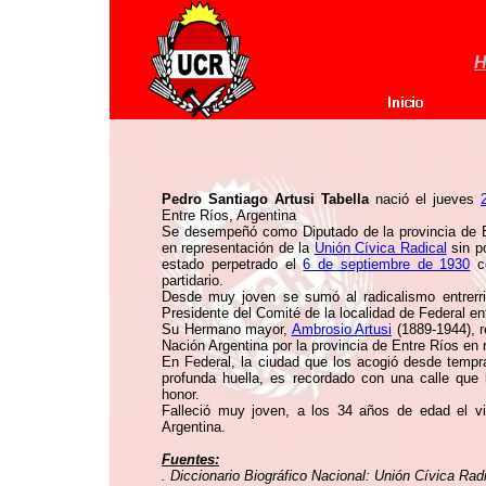
H
Pedro Santiago Artusi Tabella
nació el jueves
Entre Ríos, Argentina
Se desempeñó como Diputado de la provincia de En
en representación de la
Unión Cívica Radical
sin p
estado perpetrado el
6 de septiembre de 1930
co
partidario.
Desde muy joven se sumó al radicalismo entrerri
Presidente del Comité de la localidad de Federal ent
Su Hermano mayor,
Ambrosio Artusi
(1889-1944), r
Nación Argentina por la provincia de Entre Ríos en
En Federal, la ciudad que los acogió desde temp
profunda huella, es recordado con una calle que
honor.
Falleció muy joven, a los 34 años de edad el v
Argentina.
Fuentes:
. Diccionario Biográfico Nacional: Unión Cívica Rad