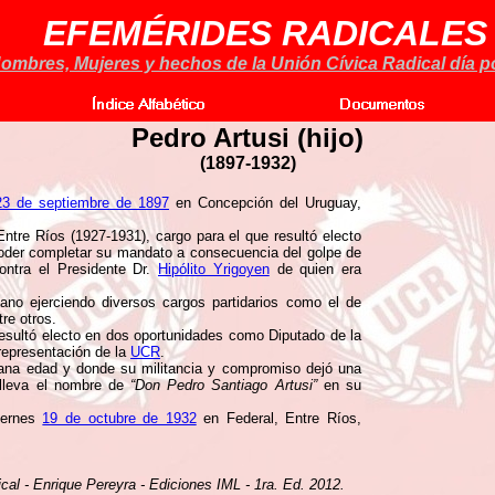
EFEMÉRIDES RADICALES
ombres, Mujeres y hechos de la Unión Cívica Radical día po
Pedro Artusi (hijo)
(1897-1932)
23 de septiembre de 1897
en Concepción del Uruguay,
tre Ríos (1927-1931), cargo para el que resultó electo
oder completar su mandato a consecuencia del golpe de
ntra el Presidente Dr.
Hipólito Yrigoyen
de quien era
ano ejerciendo diversos cargos partidarios como el de
re otros.
esultó electo en dos oportunidades como Diputado de la
 representación de la
UCR
.
rana edad y donde su militancia y compromiso dejó una
 lleva el nombre de
“Don Pedro Santiago Artusi”
en su
iernes
19 de octubre de 1932
en Federal, Entre Ríos,
ical - Enrique Pereyra - Ediciones IML - 1ra. Ed. 2012.