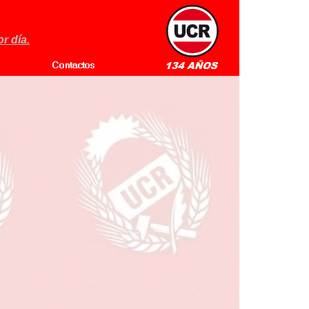
r día.