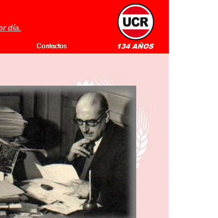
r día.