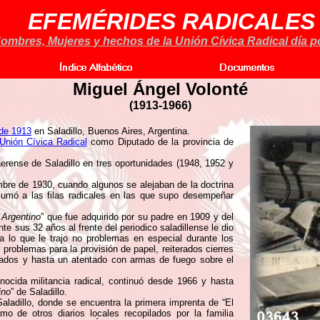
EFEMÉRIDES RADICALES
ombres, Mujeres y hechos de la Unión Cívica Radical día po
Miguel Ángel Volonté
(1913-1966)
 de 1913
en Saladillo, Buenos Aires, Argentina.
Unión Cívica Radical
como Diputado de la provincia de
erense de Saladillo en tres oportunidades (1948, 1952 y
mbre de 1930, cuando algunos se alejaban de la doctrina
sumó a las filas radicales en las que supo desempeñar
 Argentino
” que fue adquirido por su padre en 1909 y del
e sus 32 años al frente del periodico saladillense le dio
ia lo que le trajo no problemas en especial durante los
problemas para la provisión de papel, reiterados cierres
ficados y hasta un atentado con armas de fuego sobre el
nocida militancia radical, continuó desde 1966 y hasta
ino
” de Saladillo.
aladillo, donde se encuentra la primera imprenta de “El
o de otros diarios locales recopilados por la familia