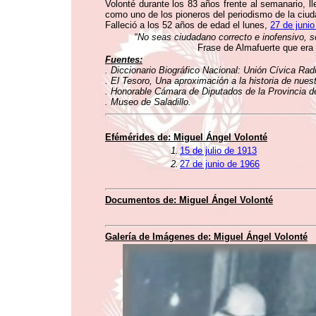
Volonté durante los 83 años frente al semanario, ll
como uno de los pioneros del periodismo de la ciud
Falleció a los 52 años de edad el lunes,
27 de juni
“
No seas ciudadano correcto e inofensivo, sé 
Frase de Almafuerte que era
Fuentes:
. Diccionario Biográfico Nacional: Unión Cívica Rad
. El Tesoro, Una aproximación a la historia de nuest
. Honorable Cámara de Diputados de la Provincia d
. Museo de Saladillo.
Efémérides de: Miguel Ángel Volonté
1.
15 de julio de 1913
2.
27 de junio de 1966
Documentos de: Miguel Ángel Volonté
Galería de Imágenes de: Miguel Ángel Volonté