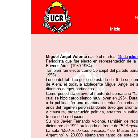
H
Miguel Ángel Volonté
nació el martes,
15 de julio
Periodista que fue electo en representación de la
Buenos Aires (1950-1954).
También fue electo como Concejal del partido bona
1955).
Luego del fatídico golpe de estado del 6 de septie
de Alem, el todavía adolecente Miguel Ángel se 
diversos cargos partidarios.
Como periodista estuvo al frente del semanario “
El
cual se hizo cargo siendo muy joven en 1934. Durant
a la publicación una marcada orientación partidar
años del régimen peronista donde tuvo que afrontar 
y clausura, prosecución política, arrestos injusti
frente de la redacción.
Su hijo Javier Fernando Volonté, también de reco
diciembre de 1992 su legado al frente de “
El Argent
La sala “
Medios de Comunicación
” del Museo de S
Argentino” y 20.000 ejemplares tanto de este com