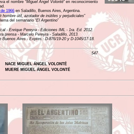
eva el nombre “
Miguel Ángel Volonté
” en reconocimiento
ad.
o de 1966
en Saladillo, Buenos Aires, Argentina.
hombre útil, azotador de inútiles y perjudiciales
”
 lema del semanario “
El Argentino
”
ical - Enrique Pereyra - Ediciones IML - 1ra. Ed. 2012.
ra prensa - Marcelo Pereyra - Saladillo, 2013.
e Buenos Aires - Exptes.: D-876/19-20 y D-1045/17-18.
547
NACE MIGUEL ÁNGEL VOLONTÉ
MUERE MIGUEL ÁNGEL VOLONTÉ