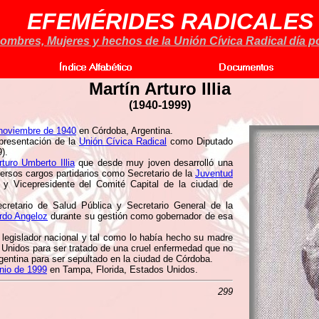
EFEMÉRIDES RADICALES
ombres, Mujeres y hechos de la Unión Cívica Radical día po
Martín Arturo Illia
(
1940-1999)
noviembre de 1940
en Córdoba, Argentina.
epresentación de la
Unión Cívica Radical
como Diputado
).
rturo Umberto Illia
que desde muy joven desarrolló una
ersos cargos partidarios como Secretario de la
Juventud
o y Vicepresidente del Comité Capital de la ciudad de
cretario de Salud Pública y Secretario General de la
rdo Angeloz
durante su gestión como gobernador de esa
legislador nacional y tal como lo había hecho su madre
 Unidos para ser tratado de una cruel enfermedad que no
gentina para ser sepultado en la ciudad de Córdoba.
unio de 1999
en Tampa, Florida, Estados Unidos.
299