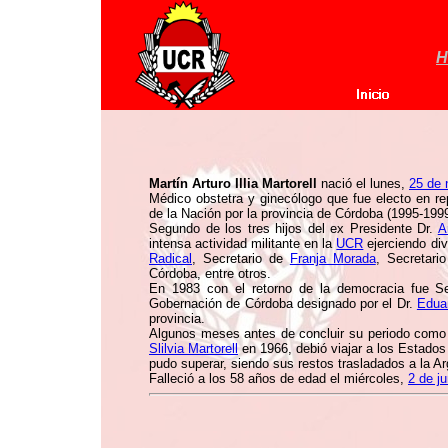
H
Martín Arturo Illia Martorell
nació el lunes,
25 de 
Médico obstetra y ginecólogo que fue electo en r
de la Nación por la provincia de Córdoba (1995-1999
Segundo de los tres hijos del ex Presidente Dr.
A
intensa actividad militante en la
UCR
ejerciendo div
Radical
, Secretario de
Franja Morada
, Secretari
Córdoba, entre otros.
En 1983 con el retorno de la democracia fue Se
Gobernación de Córdoba designado por el Dr.
Edua
provincia.
Algunos meses antes de concluir su periodo como 
Slilvia Martorell
en 1966, debió viajar a los Estados
pudo superar, siendo sus restos trasladados a la Ar
Falleció a los 58 años de edad el miércoles,
2 de j