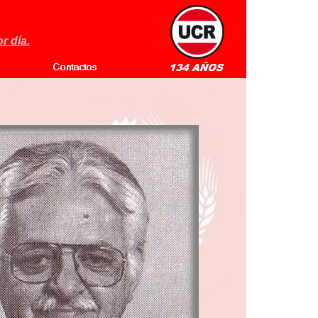
r día.