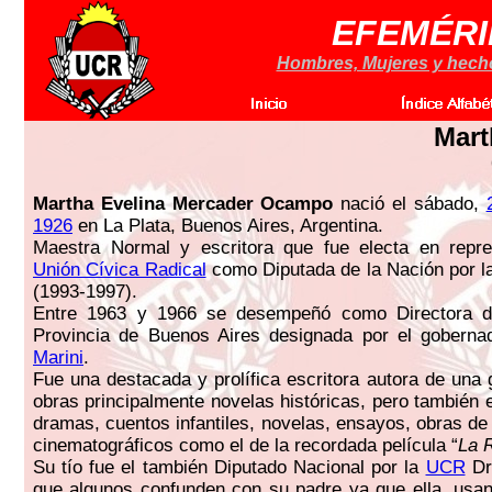
EFEMÉRI
Hombres, Mujeres y hechos
Mart
Martha Evelina Mercader Ocampo
nació el sábado,
1926
en La Plata, Buenos Aires, Argentina.
Maestra Normal y escritora que fue electa en repre
Unión Cívica Radical
como Diputada de la Nación por la
(1993-1997).
Entre 1963 y 1966 se desempeñó como Directora d
Provincia de Buenos Aires designada por el goberna
Marini
.
Fue una destacada y prolífica escritora autora de una 
obras principalmente novelas históricas, pero también 
dramas, cuentos infantiles, novelas, ensayos, obras de
cinematográficos como el de la recordada película “
La R
Su tío fue el también Diputado Nacional por la
UCR
Dr
que algunos confunden con su padre ya que ella, usa