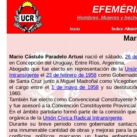
EFEMÉRI
Hombres, Mujeres y hechos
Mar
Mario Cástulo Paradelo Artusi
nació el sábado,
26 d
en Concepción del Uruguay, Entre Ríos, Argentina.
Abogado que fue electo en representación de la
Unió
Intransigente
el
23 de febrero de 1958
como Gobernador 
de Santa Cruz junto a Miguel Madroñal como Vicegober
el cargo entre el
1 de mayo de 1958
y su destitució
1960.
También fue electo como Convencional Constituyente 
y fue asesoró a la Convención Constituyente Provincial
En el ámbito partidario formó parte de la comisión que
orgánica de la
Unión Cívica Radical Intransigente
.
Durante su breve periodo como gobernador santacru
una innumerable cantidad de obras y mejoras para la pr
conflictos políticos marcaron un fuerte enfrentam