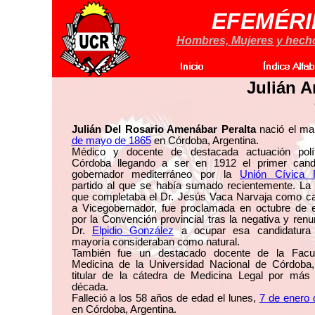
EFEMÉRI
Hombres, Mujeres y hechos
Julián A
Julián Del Rosario Amenábar Peralta
nació el ma
de mayo de 1865
en Córdoba, Argentina.
Médico y docente de destacada actuación polí
Córdoba llegando a ser en 1912 el primer cand
gobernador mediterráneo por la
Unión Cívica R
partido al que se había sumado recientemente. La 
que completaba el Dr. Jesús Vaca Narvaja como ca
a Vicegobernador, fue proclamada en octubre de 
por la Convención provincial tras la negativa y renu
Dr.
Elpidio González
a ocupar esa candidatura
mayoría consideraban como natural.
También fue un destacado docente de la Facu
Medicina de la Universidad Nacional de Córdoba,
titular de la cátedra de Medicina Legal por más
década.
Falleció a los 58 años de edad el lunes,
7 de enero 
en Córdoba, Argentina.