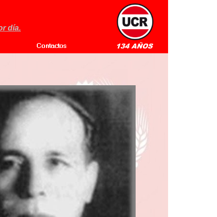
r día.