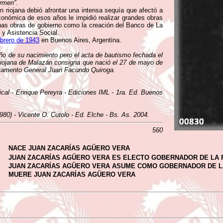
ermen”
.
n riojana debió afrontar una intensa sequía que afectó a
 económica de esos años le impidió realizar grandes obras
unas obras de gobierno como la creación del Banco de La
 y Asistencia Social.
ebrero de 1943
en Buenos Aires, Argentina.
año de su nacimiento pero el acta de bautismo fechada el
n riojana de Malazán consigna que nació el 27 de mayo de
artamento General Juan Facundo Quiroga.
ical - Enrique Pereyra - Ediciones IML - 1ra. Ed. Buenos
980) - Vicente O. Cutolo - Ed. Elche - Bs. As. 2004.
560
NACE JUAN ZACARÍAS AGÜERO VERA
JUAN ZACARÍAS AGÜERO VERA ES ELECTO GOBERNADOR DE LA 
JUAN ZACARÍAS AGÜERO VERA ASUME COMO GOBERNADOR DE L
MUERE JUAN ZACARÍAS AGÜERO VERA