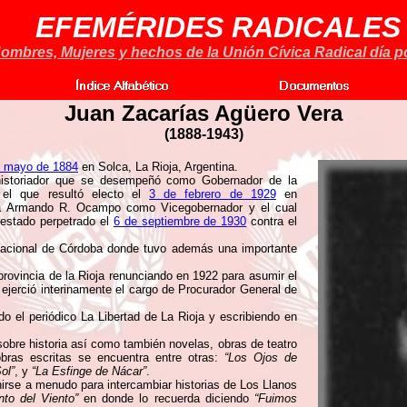
EFEMÉRIDES RADICALES
ombres, Mujeres y hechos de la Unión Cívica Radical día po
Juan Zacarías Agüero Vera
(
1888-1943)
e mayo de 1884
en Solca, La Rioja, Argentina.
e historiador que se desempeñó como Gobernador de la
 el que resultó electo el
3 de febrero de 1929
en
a Armando R. Ocampo como Vicegobernador y el cual
 estado perpetrado el
6 de septiembre de 1930
contra el
acional de Córdoba donde tuvo además una importante
rovincia de la Rioja renunciando en 1922 para asumir el
 ejerció interinamente el cargo de Procurador General de
o el periódico La Libertad de La Rioja y escribiendo en
obre historia así como también novelas, obras de teatro
bras escritas se encuentra entre otras:
“Los Ojos de
ol”
, y
“La Esfinge de Nácar”
.
irse a menudo para intercambiar historias de Los Llanos
nto del Viento”
en donde lo recuerda diciendo
“Fuimos