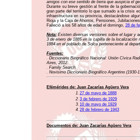
amigos con ese sentido de tierra que auspicia el g
Durante su breve gestión al frente de la gobernació
gran parte del territorio lo que sumado a la crisis
infraestructura en su provincia, destacándose alg
Rioja y la Caja de Ahorros, Pensiones, Jubilaciones
Falleció a los 58 años de edad el domingo,
28 de f
Nota:
Existen diversas versiones sobre el lugar y 
3 de enero de 1885 en la capilla de la localizació
1884 en el poblado de Solca perteneciente al dep
Fuentes:
. Diccionario Biográfico Nacional: Unión Cívica Rad
Aires, 2012.
. Family Search.
. Novisimo Diccionario Biográfico Argentino (1930-1
Efémérides de:
Juan Zacarías Agüero Vera
1.
27 de mayo de 1888
2.
3 de febrero de 1929
3.
10 de mayo de 1929
4.
28 de febrero de 1943
Documentos de:
Juan Zacarías Agüero Vera