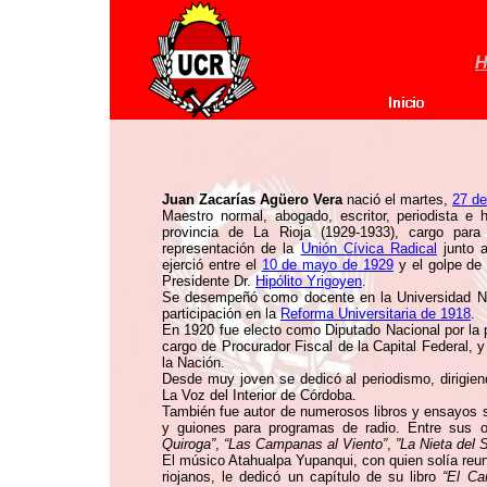
H
Juan Zacarías Agüero Vera
nació el martes,
27 d
Maestro normal, abogado, escritor, periodista 
provincia de La Rioja (1929-1933), cargo para
representación de la
Unión Cívica Radical
junto 
ejerció entre el
10 de mayo de 1929
y el golpe de
Presidente Dr.
Hipólito Yrigoyen
.
Se desempeñó como docente en la Universidad N
participación en la
Reforma Universitaria de 1918
.
En 1920 fue electo como Diputado Nacional por la p
cargo de Procurador Fiscal de la Capital Federal, y
la Nación.
Desde muy joven se dedicó al periodismo, dirigiend
La Voz del Interior de Córdoba.
También fue autor de numerosos libros y ensayos s
y guiones para programas de radio. Entre sus o
Quiroga”
,
“Las Campanas al Viento”
,
”La Nieta del S
El músico Atahualpa Yupanqui, con quien solía reun
riojanos, le dedicó un capítulo de su libro
“El Ca