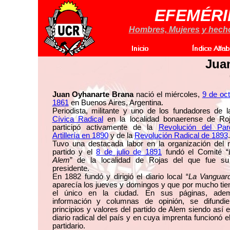
EFEMÉRI
Hombres, Mujeres y hechos
Jua
Juan Oyhanarte Brana
nació el miércoles,
9 de oc
1861
en Buenos Aires, Argentina.
Periodista, militante y uno de los fundadores de 
Cívica Radical
en la localidad bonaerense de Ro
participó activamente de la
Revolución del Pa
Artillería en 1890
y de la
Revolución Radical de 1893
.
Tuvo una destacada labor en la organización del n
partido y el
8 de julio de 1891
fundó el Comité “
Alem
” de la localidad de Rojas del que fue su
presidente.
En 1882 fundó y dirigió el diario local “
La Vanguard
aparecía los jueves y domingos y que por mucho ti
el único en la ciudad. En sus páginas, ade
información y columnas de opinión, se difundie
principios y valores del partido de Alem siendo así e
diario radical del país y en cuya imprenta funcionó e
partidario.