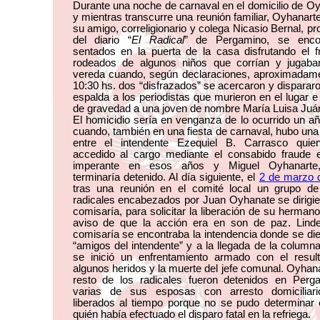
Durante una noche de carnaval en el domicilio de O
y mientras transcurre una reunión familiar, Oyhanarte
su amigo, correligionario y colega Nicasio Bernal, pro
del diario “
El Radical
” de Pergamino, se enco
sentados en la puerta de la casa disfrutando el f
rodeados de algunos niños que corrían y jugaba
vereda cuando, según declaraciones, aproximadame
10:30 hs. dos “disfrazados” se acercaron y dispararo
espalda a los periodistas que murieron en el lugar e 
de gravedad a una joven de nombre María Luisa Juá
El homicidio sería en venganza de lo ocurrido un a
cuando, también en una fiesta de carnaval, hubo una
entre el intendente Ezequiel B. Carrasco quie
accedido al cargo mediante el consabido fraude el
imperante en esos años y Miguel Oyhanarte,
terminaría detenido. Al día siguiente, el
2 de marzo 
tras una reunión en el comité local un grupo de
radicales encabezados por Juan Oyhanate se dirigie
comisaría, para solicitar la liberación de su hermano
aviso de que la acción era en son de paz. Linde
comisaría se encontraba la intendencia donde se die
“amigos del intendente” y a la llegada de la columna
se inició un enfrentamiento armado con el resul
algunos heridos y la muerte del jefe comunal. Oyhana
resto de los radicales fueron detenidos en Perg
varias de sus esposas con arresto domiciliari
liberados al tiempo porque no se pudo determinar
quién había efectuado el disparo fatal en la refriega.