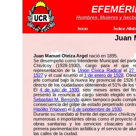
EFEMÉRI
Hombres, Mujeres y hechos
Juan 
Juan Manuel Oteiza Argel
nació en 1895.
Se desempeñó como Intendente Municipal del part
Chivilcoy (1928-1930), cargo para el que re
representación de la
Unión Cívica Radical
el
27
1927
y el cual asumió el
1 de enero de 1928
. Otei
jefe comunal bajo la nueva ley provincial de 1926
directo de los ciudadanos obteniendo el 51% de los 
El
4 de julio de 1930
, seis meses antes del fi
presentó la renuncia al cargo siendo elegido en
Sebastián M. Berrondo
quien tampoco pudo comple
consecuencia del golpe de estado perpetrado contra
Hipólito Yrigoyen
el
6 de septiembre de 1930
.
Durante su mandato al frente del ejecutivo chivilcoy
numerosas e importantes obras como el proyecto d
obras sanitarias y los servicios cloacales así
primera pavimentación asfáltica y el servicio de al
las calles de la ciudad.