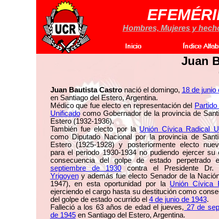
EFEMÉRI
Hombres, Mujeres y hechos
Juan B
Juan Bautista Castro
nació el domingo,
18 de junio
en Santiago del Estero, Argentina.
Médico que fue electo en representación del
Partido
Unificado
como Gobernador de la provincia de Santi
Estero (1932-1936).
También fue electo por la
Unión Cívica Radical U
como Diputado Nacional por la provincia de Santi
Estero (1925-1928) y posteriormente electo nue
para el periodo 1930-1934 no pudiendo ejercer su
consecuencia del golpe de estado perpetrado 
septiembre de 1930
contra el Presidente Dr
Yrigoyen
y además fue electo Senador de la Nación
1947), en esta oportunidad por la
Unión Cívica 
ejerciendo el cargo hasta su destitución como cons
del golpe de estado ocurrido el
4 de junio de 1943
.
Falleció a los 63 años de edad el jueves,
27 de sep
de 1945
en Santiago del Estero, Argentina.