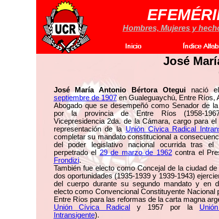
EFEMÉRI
Hombres, Mujeres y hechos
José Marí
José María Antonio Bértora Otegui
nació e
septiembre de 1907
en Gualeguaychú, Entre Ríos, A
Abogado que se desempeñó como Senador de la 
por la provincia de Entre Ríos (1958-1967
Vicepresidencia 2da. de la Cámara, cargo para el 
representación de la
Unión Cívica Radical Intran
completar su mandato constitucional a consecuenci
del poder legislativo nacional ocurrida tras e
perpetrado el
29 de marzo de 1962
contra el Pre
Frondizi
.
También fue electo como Concejal de la ciudad d
dos oportunidades (1935-1939 y 1939-1943) ejercie
del cuerpo durante su segundo mandato y en d
electo como Convencional Constituyente Nacional p
Entre Ríos para las reformas de la carta magna arge
Unión Cívica Radical
y 1957 por la
Unión
Intransigente
).