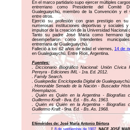
En el marco partidario supo ejercer múltiples cargos
entrerriano como Presidente del Comité D
Gualeguaychú, miembro de la Convención y el C
entre otros.
Ejerció su profesión con gran prestigio en su
numerosas instituciones deportivas y sociales y
impulsor de la creación de la Universidad Nacional 
Tanto su padre José María como hermano Igna
desempeñaron como Intendentes municipale
entrerriana de Gualeguaychú.
Falleció a los 62 años de edad el viernes,
14 de n
en Gualeguaychú, Entre Ríos, Argentina.
Fuentes:
. Diccionario Biográfico Nacional: Unión Cívica 
Pereyra - Ediciones IML - 1ra. Ed. 2012.
. Family Search.
. Gualepedia: Enciclopedia Digital de Gualeguaychú
. Honorable Senado de la Nación - Buscador Histó
Reemplazos.
. Quién es Quién en la Argentina - Biografías 
Guillermo Kraft - 8va. Ed. - Bs. As. 1963.
. Quién es Quién en la Argentina - Biografías 
Guillermo Kraft - 9na. Ed. - Bs. As. 1968.
Efémérides de: José María Antonio Bértora
1.
8 de septiembre de 1907
NACE JOSÉ MAR