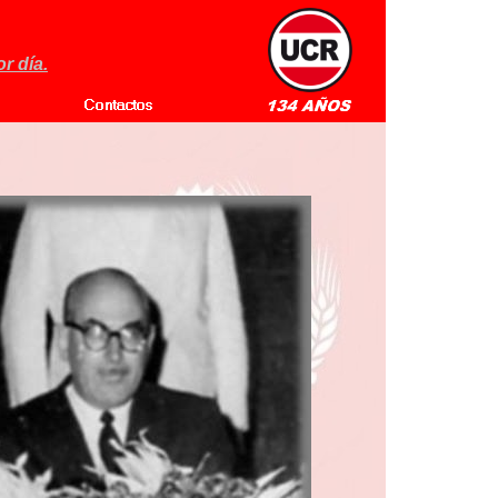
r día.