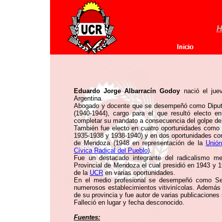
H
Eduardo Jorge Albarracín Godoy
nació el jue
Argentina.
Abogado y docente que se desempeñó como Diputad
(1940-1944), cargo para el que resultó electo e
completar su mandato a consecuencia del golpe de
También fue electo en cuatro oportunidades como 
1935-1938 y 1938-1940) y en dos oportunidades com
de Mendoza (1948 en representación de la
Unión
Cívica Radical del Pueblo
).
Fue un destacado integrante del radicalismo m
Provincial de Mendoza el cual presidió en 1943 y 
de la
UCR
en varias oportunidades.
En el medio profesional se desempeñó como Se
numerosos establecimientos vitivinícolas. Además e
de su provincia y fue autor de varias publicaciones
Falleció en lugar y fecha desconocido.
Fuentes: