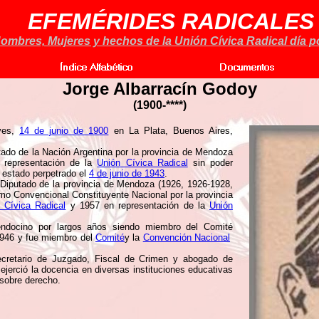
EFEMÉRIDES RADICALES
ombres, Mujeres y hechos de la Unión Cívica Radical día po
Jorge Albarracín Godoy
(1900-****)
ves,
14 de junio de 1900
en La Plata, Buenos Aires,
o de la Nación Argentina por la provincia de Mendoza
n representación de la
Unión Cívica Radical
sin poder
 estado perpetrado el
4 de junio de 1943
.
Diputado de la provincia de Mendoza (1926, 1926-1928,
o Convencional Constituyente Nacional por la provincia
 Cívica Radical
y 1957 en representación de la
Unión
endocino por largos años siendo miembro del Comité
1946 y fue miembro del
Comité
y la
Convención Nacional
cretario de Juzgado, Fiscal de Crimen y abogado de
jerció la docencia en diversas instituciones educativas
 sobre derecho.