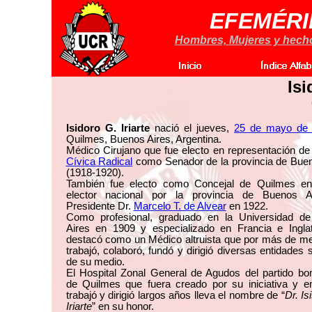
EFEMÉRI
Hombres, Mujeres y hechos
Isi
Isidoro G. Iriarte
nació el jueves,
25 de mayo de
Quilmes, Buenos Aires, Argentina.
Médico Cirujano que fue electo en representación de
Cívica Radical
como Senador de la provincia de Buen
(1918-1920).
También fue electo como Concejal de Quilmes e
elector nacional por la provincia de Buenos A
Presidente Dr.
Marcelo T. de Alvear
en 1922.
Como profesional, graduado en la Universidad d
Aires en 1909 y especializado en Francia e Inglat
destacó como un Médico altruista que por más de me
trabajó, colaboró, fundó y dirigió diversas entidades s
de su medio.
El Hospital Zonal General de Agudos del partido bo
de Quilmes que fuera creado por su iniciativa y en
trabajó y dirigió largos años lleva el nombre de “
Dr. Is
Iriarte
” en su honor.