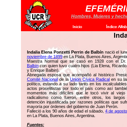
EFEMÉRI
Hombres, Mujeres y hechos
Inda
Indalia Elena Ponzetti Perrin de Balbín
nació el lun
noviembre de 1899
en La Plata, Buenos Aires, Argenti
Maestra Normal que se casó en 1928 con el Dr
Balbín
con quien tuvo cuatro hijos (Lia Elena, Ricardo
y Enrique Balbin).
Abnegada esposa que acompañó al histórico Presid
Comité Nacional
de la
Unión Cívica Radical
en su lar
político, estando a su lado tanto en los incalculables
actos proselitistas por todo el país como así tambi
momentos más difíciles que le tocó vivir al viejo 
radicalismo como fueron, entre otros, los largos
detención injustificada por razones políticas que suf
mayoría por órdenes del gobierno de Juan Perón.
Falleció a los 90 años de edad el sábado,
4 de agost
en La Plata, Buenos Aires, Argentina.
Fuentes: