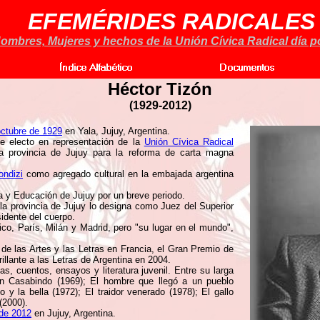
EFEMÉRIDES RADICALES
ombres, Mujeres y hechos de la Unión Cívica Radical día po
Héctor Tizón
(
1929-2012)
octubre de 1929
en Yala, Jujuy, Argentina.
fue electo en representación de la
Unión Cívica Radical
a provincia de Jujuy para la reforma de carta magna
ondizi
como agregado cultural en la embajada argentina
a y Educación de Jujuy por un breve periodo.
la provincia de Jujuy lo designa como Juez del Superior
idente del cuerpo.
co, París, Milán y Madrid, pero "su lugar en el mundo",
de las Artes y las Letras en Francia, el Gran Premio de
lante a las Letras de Argentina en 2004.
as, cuentos, ensayos y literatura juvenil. Entre su larga
en Casabindo (1969); El hombre que llegó a un pueblo
 y la bella (1972); El traidor venerado (1978); El gallo
 (2000).
 de 2012
en Jujuy, Argentina.