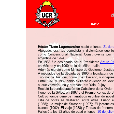
H
Héctor Tizón Lagomarsino
nació el lunes,
21 de 
Abogado, escritor, periodista y diplomático que 
como Convencional Nacional Constituyente por l
argentina de 1994.
En 1958 fue designado por el Presidente
Arturo Fr
en México y en 1960 en la de Milán, Italia.
Además ejerció como Ministro de Gobierno, Justici
A mediados de la década de 1990 la legislatura de 
Tribunal de Justicia, como Juez Decano, y vicepres
Entre 1976 y 1982 debió exiliarse viviendo en Méxi
al que volvería una y otra vez, era Yala, Jujuy.
Recibió la condecoración de Caballero de la Orden 
Honor de la SADE en 1997 y el Premio Konex de Bril
Cultivó varios géneros narrativos escribiendo novel
lista de obras se destacan, entre otras, Fuego 
(1988); La mujer de Strasser (1997); El jactancioso
blanco, (1992); El viaje (1988) y Tierras de frontera
Falleció a los 82 años de edad el lunes,
30 de julio