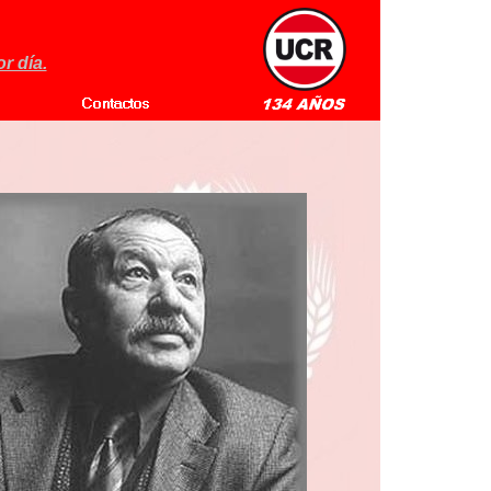
r día.