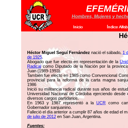
EFEMÉRI
Hombres, Mujeres y hechos
Hé
Héctor Miguel Seguí Fernández
nació el sábado,
1 
de 1925
.
Abogado que fue electo en representación de la
Unió
Radical
como Diputado de la Nación por la provinci
Juan (1989-1993).
También fue electo en 1985 como Convencional Const
provincial para la reforma de la carta magna sanju
1986
Inició su militancia radical durante sus años de estud
Universidad Nacional de Córdoba ejerciendo desde 
diversos cargos partidarios.
En 1963 y 1987 representó a la
UCR
como cand
Gobernador sanjuanino.
Falleció el día anterior a cumplir 87 años de edad el 
de julio de 2012
en San Juan, Argentina.
Fuentes: