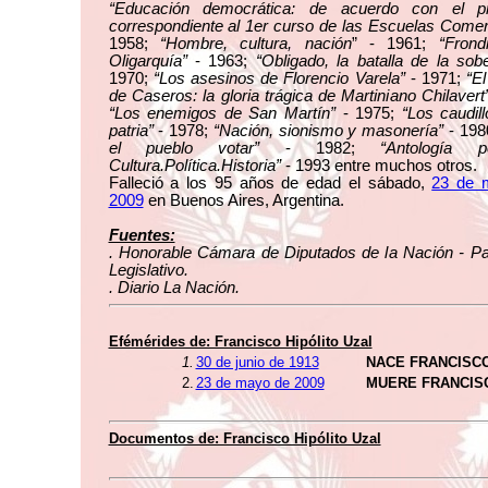
“Educación democrática: de acuerdo con el p
correspondiente al 1er curso de las Escuelas Comer
1958;
“Hombre, cultura, nación
” - 1961;
“Frond
Oligarquía”
- 1963;
“Obligado, la batalla de la sob
1970;
“Los asesinos de Florencio Varela”
- 1971;
“El
de Caseros: la gloria trágica de Martiniano Chilavert
“Los enemigos de San Martín”
- 1975;
“Los caudil
patria”
- 1978;
“Nación, sionismo y masonería”
- 198
el pueblo votar”
- 1982;
“Antología p
Cultura.Política.Historia”
- 1993 entre muchos otros.
Falleció a los 95 años de edad el sábado,
23 de 
2009
en Buenos Aires, Argentina.
Fuentes:
. Honorable Cámara de Diputados de la Nación - Pa
Legislativo.
. Diario La Nación.
Efémérides de: Francisco Hipólito Uzal
1.
30 de junio de 1913
NACE FRANCISCO
2.
23 de mayo de 2009
MUERE FRANCISC
Documentos de: Francisco Hipólito Uzal