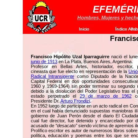
EFEMÉRI
Hombres, Mujeres y hechos
Francis
Francisco Hipólito Uzal Iparraguirre
nació el lun
junio de 1913
en La Plata, Buenos Aires, Argentina.
Profesor en Bellas Artes, historiador, escritor,
cineasta que fue electo en representación de la
Unió
Radical Intransigente
como Diputado de la Nación
Capital Federal en dos oportunidades consecutiva
1960 y 1969-1964) sin poder terminar su segundo
debido a la disolución del Poder Legislativo tras el
estado perpetrado el
29 de marzo de 1962
co
Presidente Dr.
Arturo Frondizi
.
En 1952 luego de participar en un acto radical en Con
en el cual había denunciado supuestas maniobras ilíc
gobierno de Juan Perón desde el diario El Ciudada
cual fue director, fue detenido y encarcelado por 
acusado de
“desacato”
siendo víctima de apremios il
Prolífico escritor es autor de numerosos libros sobre 
política, educación y poemas entre los que se enc