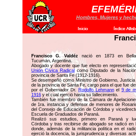
EFEMÉRI
Hombres, Mujeres y hechos
Franci
Francisco G. Valdéz
nació en 1873 en Bella 
Tucumán, Argentina.
Abogado y docente que fue electo en representació
Unión Cívica Radical
como Diputado de la Nación
provincia de Santa Fe (1912-1916).
Se desempeñó como Ministro de Gobierno, Justicia 
de la provincia de Santa Fe, cargo para el que fue d
por el Gobernador Dr.
Rodolfo Lehmann
el
9 de 
1916
y el cual ejerció hasta su fallecimiento.
También fue miembro de la Cámara de Apelacione
de 1ra. instancia y defensor de menores de Rosari
del Consejo de Educación de Córdoba y vicedirecto
Escuela de Graduados de Paraná.
Realizó sus estudios, primero en Paraná y l
Córdoba y tras recibirse de abogado se radicó en 
donde, además de la militancia política en el radi
ejerció la docencia, la jurisprudencia y diversas act