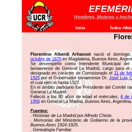
EFEMÉRI
Hombres, Mujeres y hechos
Flore
Florentino Alberdi Arhancet
nació el domingo
octubre de 1875
en Magdalena, Buenos Aires, Argent
Se desempeñó como Intendente Municipal del 
bonaerense de General La Madrid, cargo para el 
designado en carácter de Comisionado el
11 de fe
1925
por el Gobernador bonaerense Dr.
José Luis C
el cual ejerció hasta 1927.
En el ámbito partidario fue Presidente del Comité ra
General La Madrid.
Falleció a los 80 años de edad el miércoles,
6 de 
1956
en General La Madrid, Buenos Aires, Argentina.
Fuentes:
. Historias de La Madrid por Alfredo Chiste.
. Memorias del Ministerio de Gobierno de la provi
Buenos Aires 1924-1925.
. Genealogía Familiar.