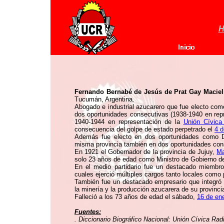
H
Fernando Bernabé de Jesús de Prat Gay Maciel
Tucumán, Argentina.
Abogado e industrial azucarero que fue electo com
dos oportunidades consecutivas (1938-1940 en repr
1940-1944 en representación de la
Unión Cívica
consecuencia del golpe de estado perpetrado el
4 d
Además fue electo en dos oportunidades como D
misma provincia también en dos oportunidades con
En 1921 el Gobernador de la provincia de Jujuy,
Ma
solo 23 años de edad como Ministro de Gobierno de 
En el medio partidario fue un destacado miembro
cuales ejerció múltiples cargos tanto locales como 
También fue un destacado empresario que integró o
la minería y la producción azucarera de su provinci
Falleció a los 73 años de edad el sábado,
16 de en
Fuentes:
. Diccionario Biográfico Nacional: Unión Cívica Rad