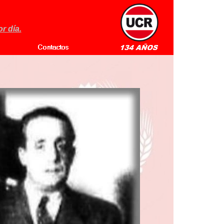
r día.