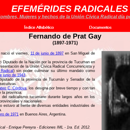
EFEMÉRIDES RADICALES
ombres, Mujeres y hechos de la Unión Cívica Radical día po
Fernando de Prat Gay
(1897-1971)
nació el viernes,
11 de junio de 1897
en San Miguel de
o Diputado de la Nación por la provincia de Tucuman en
esentación de la Unión Cívica Radical Concurrencista y
 Radical
) sin poder culminar su último mandato como
e junio de 1943
.
iputado de la provincia de Tucumán y Senador de la
secutivas.
teo C. Córdova
, los designa por breve tiempo y con tan
la provincia.
 del radicalismo tucumano durante largos años en los
provinciales y nacionales.
 estuvo al frente de diversas entidades industriales de
a.
ero de 1971
en Buenos Aires, Argentina.
ical - Enrique Pereyra - Ediciones IML - 1ra. Ed. 2012.