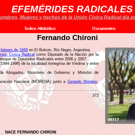
EFEMÉRIDES RADICALES
ombres, Mujeres y hechos de la Unión Cívica Radical día po
Fernando Chironi
 febrero de 1949
en El Bolsón, Río Negro, Argentina.
nión Cívica Radical
como Diputado de la Nación por la
 bloque de Diputados Radicales entre 2006 y 2007.
1994-1998) de la localidad rionegrina de Viedma y entre
de Abogados, Ministerio de Gobierno y Ministro de
ovación Nacional (MORENA) junto a
Gerardo Morales
,
373
NACE FERNANDO CHIRONI