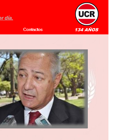
r día.