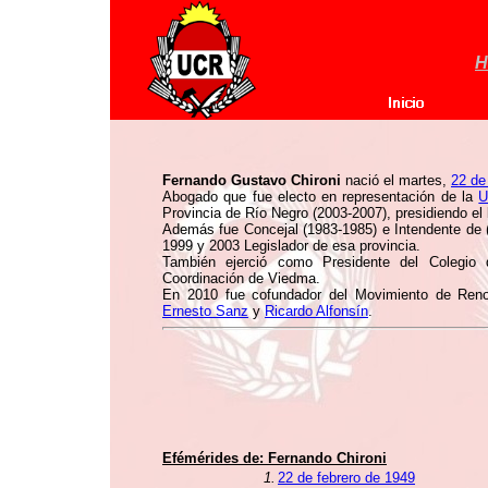
H
Fernando Gustavo Chironi
nació el martes,
22 de
Abogado que fue electo en representación de la
U
Provincia de Río Negro (2003-2007), presidiendo el
Además fue Concejal (1983-1985) e Intendente de (
1999 y 2003 Legislador de esa provincia.
También ejerció como Presidente del Colegio 
Coordinación de Viedma.
En 2010 fue cofundador del Movimiento de Ren
Ernesto Sanz
y
Ricardo Alfonsín
.
Efémérides de:
Fernando Chironi
1.
22 de febrero de 1949