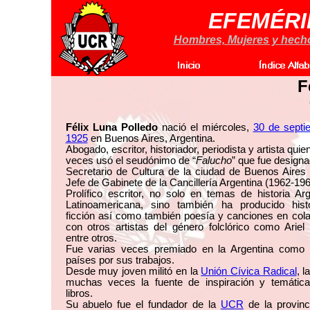
EFEMÉRI
Hombres, Mujeres y hechos
F
Félix Luna Polledo
nació el miércoles,
30 de septi
1925
en Buenos Aires, Argentina.
Abogado, escritor, historiador, periodista y artista qui
veces usó el seudónimo de “
Falucho
” que fue desig
Secretario de Cultura de la ciudad de Buenos Aires
Jefe de Gabinete de la Cancillería Argentina (1962-196
Prolífico escritor, no solo en temas de historia Ar
Latinoamericana, sino también ha producido hist
ficción así como también poesía y canciones en col
con otros artistas del género folclórico como Arie
entre otros.
Fue varias veces premiado en la Argentina como 
países por sus trabajos.
Desde muy joven militó en la
Unión Cívica Radical
, l
muchas veces la fuente de inspiración y temátic
libros.
Su abuelo fue el fundador de la
UCR
de la provinc