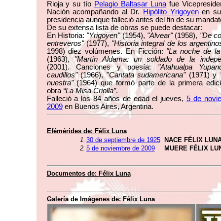
Rioja y su tío
Pelagio Baltasar Luna
fue Vicepreside
Nación acompañando al Dr.
Hipólito Yrigoyen
en su
presidencia aunque falleció antes del fin de su mandat
De su extensa lista de obras se puede destacar:
En Historia:
"Yrigoyen"
(1954),
"Alvear"
(1958),
"De co
entreveros"
(1977),
"Historia integral de los argentino
1998) diez volúmenes. En Ficción:
"La noche de la
(1963),
"Martín Aldama: un soldado de la indepe
(2001). Canciones y poesía:
"Atahualpa Yupan
caudillos"
(1966), "
Cantata sudamericana"
(1971) y
nuestra"
(1964) que formó parte de la primera edici
obra
“La Misa Criolla”
.
Falleció a los 84 años de edad el jueves,
5 de novi
2009
en Buenos Aires, Argentina.
Efémérides de:
Félix Luna
1.
30 de septiembre de 1925
NACE FÉLIX LUN
2.
5 de noviembre de 2009
MUERE FÉLIX LU
Documentos de:
Félix Luna
Galería de Imágenes de:
Félix Luna