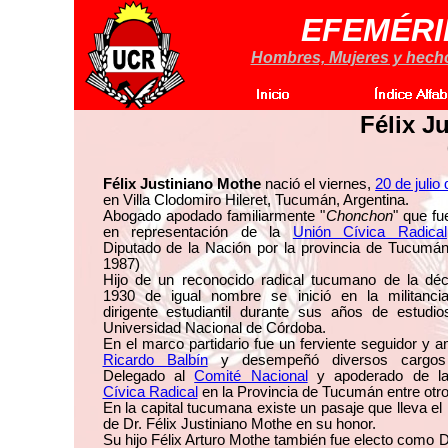
EFEMÉRI
Hombres, Mujeres y hechos
Félix J
Félix Justiniano Mothe
nació el viernes,
20 de julio
en Villa Clodomiro Hileret, Tucumán, Argentina.
Abogado apodado familiarmente "
Chonchon
" que fu
en representación de la
Unión Cívica Radical
Diputado de la Nación por la provincia de Tucumán
1987)
Hijo de un reconocido radical tucumano de la dé
1930 de igual nombre se inició en la militanc
dirigente estudiantil durante sus años de estudio
Universidad Nacional de Córdoba.
En el marco partidario fue un ferviente seguidor y 
Ricardo Balbín
y desempeñó diversos cargo
Delegado al
Comité Nacional
y apoderado de 
Cívica Radical
en la Provincia de Tucumán entre otro
En la capital tucumana existe un pasaje que lleva e
de Dr. Félix Justiniano Mothe en su honor.
Su hijo Félix Arturo Mothe también fue electo como 