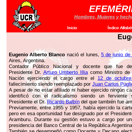
EFEMÉRI
Hombres, Mujeres y hechos
Eug
Eugenio Alberto Blanco
nació el lunes,
5 de junio de
Aires, Argentina.
Contador Público Nacional y docente que fue de
Presidente Dr.
Arturo Umberto Illia
como Ministro de 
Nación ejerciendo el cargo entre el
12 de octubr
fallecimiento siendo reemplazado por
Juan Carlos Pugl
A pesar de no estar afiliado ni haber ejercido ningún ca
identificó con el radicalismo siendo un ferviente
Presidente el Dr.
Ricardo Balbín
del que también fue am
Previamente, entre 1955 y 1957, había ejercido la car
pero en esa oportunidad fue designado por el President
Aramburu. Durante su gestión estuvo a cargo por u
presidencia del Banco Central de la República Argentina
También se desempeñó como Docente y Decano electo