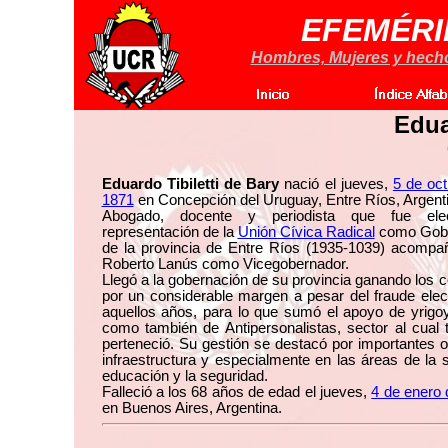
EFEMÉRI
Hombres, Mujeres y hechos
Edua
Eduardo Tibiletti de Bary
nació el jueves,
5 de oc
1871
en Concepción del Uruguay, Entre Ríos, Argenti
Abogado, docente y periodista que fue ele
representación de la
Unión Cívica Radical
como Gob
de la provincia de Entre Ríos (1935-1039) acompa
Roberto Lanús como Vicegobernador.
Llegó a la gobernación de su provincia ganando los 
por un considerable margen a pesar del fraude elec
aquellos años, para lo que sumó el apoyo de yrigo
como también de Antipersonalistas, sector al cual
perteneció. Su gestión se destacó por importantes 
infraestructura y especialmente en las áreas de la s
educación y la seguridad.
Falleció a los 68 años de edad el jueves,
4 de enero
en Buenos Aires, Argentina.