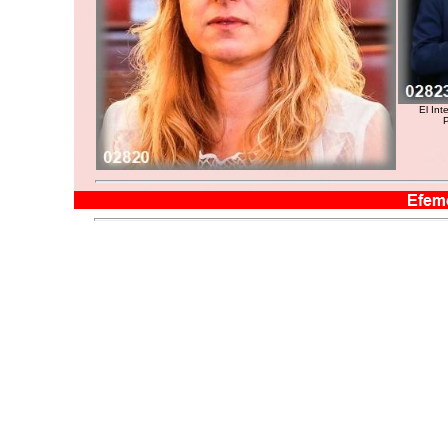
El In
P