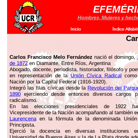
EFEMÉRI
Hombres, Mujeres y hechos
Car
Carlos Francisco Melo Fernández
nació el domingo,
de 1872
en Diamante, Entre Ríos, Argentina
Abogado, docente, periodista, historiador, filósofo y poe
en representación de la
Unión Cívica Radical
como 
Nación por la Capital Federal (1916-1920).
Integró las filas cívicas desde la
Revolución del Parque
1890
ejerciendo desde entonces diversos cargos pa
radicalismo.
En las elecciones presidenciales de 1922 fu
Vicepresidente de la Nación acompañando al también e
Laurencena
en la fórmula de la denominada Unión 
Principista.
Ejerció la docencia en diversas instituciones e
Universidad de Buenos Aires y la de La Plata donde a