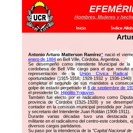
EFEMÉRI
Hombres, Mujeres y hechos
Artu
Antonio Arturo Matterson Ramírez
*
nació el viern
enero de 1884
en Bell Ville, Córdoba, Argentina.
Se desempeñó como Intendente Municipal de la l
cordobesa de Bell Ville cargo para el que resultó 
representación de la
Unión Cívica Radical
e
oportunidades (1915-1918; 1928-1932 y 1936-1940) 
completar el segundo de sus mandatos a consecue
golpe de estado perpetrado el
6 de septiembre de 19
el presidente Dr.
Hipólito Yrigoyen
.
También fue electo por el radicalismo como Diputa
provincia de Córdoba (1925-1928) y se desemp
contador en la comisión municipal presidida por Jua
y secretario del Intendente Juan Roldán (1908-1911).
Durante varias décadas tuvo una destacada a
militante en el radicalismo del centro-este cordobés, e
diversos cargos partidarios.
Su paso por la intendencia de la
“Capital Nacional de 