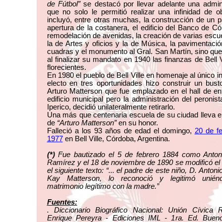
de Fútbol”
se destacó por llevar adelante una admin
que no solo le permitió realizar una infinidad de 
incluyó, entre otras muchas, la construcción de un p
apertura de la costanera, el edificio del Banco de Có
remodelación de avenidas, la creación de varias esc
la de Artes y oficios y la de Música, la pavimentaci
cuadras y el monumento al Gral. San Martín, sino qu
al finalizar su mandato en 1940 las finanzas de Bell V
florecientes.
En 1980 el pueblo de Bell Ville en homenaje al único i
electo en tres oportunidades hizo construir un bus
Arturo Matterson que fue emplazado en el hall de en
edificio municipal pero la administración del peronis
Iperico, decidió unilateralmente retirarlo.
Una más que centenaria escuela de su ciudad lleva 
de
“Arturo Matterson”
en su honor.
Falleció a los 93 años de edad el domingo,
20 de f
1977
en Bell Ville, Córdoba, Argentina.
(*
)
Fue bautizado el 5 de febrero 1884 como Antoni
Ramírez y el 18 de noviembre de 1890 se modificó el
el siguiente texto: “... el padre de este niño, D. Anton
Kay Matterson, lo reconoció y legitimó unié
matrimonio legítimo con la madre.”
Fuentes:
. Diccionario Biográfico Nacional: Unión Cívica R
Enrique Pereyra - Ediciones IML - 1ra. Ed. Bueno