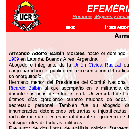
EFEMÉRI
Hombres, Mujeres y hechos
Arm
Armando Adolfo Balbín Morales
nació el domingo
1909
en Laprida, Buenos Aires, Argentina.
Abogado e integrante de la
Unión Cívica Radical
que
cargo partidario ni público en representación del radic
se enorgullecía.
Hermano menor del Presidente del Comité Nacional
Ricardo Balbín
al que acompañó en la militancia de
durante sus años de estudios en la Universidad de La
últimos días ejerciendo durante muchos de eso
secretario personal. También fue su abogado d
innumerables detenciones arbitrarias e injustificadas 
radicalismo sufrió en especial durante el gobierno de 
subsiguientes dictaduras militares.
Fue autor de dos libros de análisis político, "¡Argent