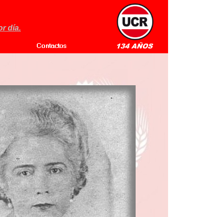
r día.