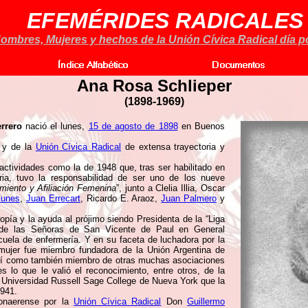
EFEMÉRIDES RADICALES
ombres, Mujeres y hechos de la Unión Cívica Radical día po
Ana Rosa Schlieper
(1898-1969)
rrero
nació el lunes,
15 de agosto de 1898
en Buenos
a y de la
Unión Cívica Radical
de extensa trayectoria y
actividades como la de 1948 que, tras ser habilitado en
ria, tuvo la responsabilidad de ser uno de los nueve
iento y Afiliación Femenina
”, junto a Clelia Illia, Oscar
Funes
,
Juan Errecart
, Ricardo E. Araoz,
Juan Palmero
y
tropía y la ayuda al prójimo siendo Presidenta de la “Liga
 de las Señoras de San Vicente de Paul en General
cuela de enfermería. Y en su faceta de luchadora por la
a mujer fue miembro fundadora de la Unión Argentina de
así como también miembro de otras muchas asociaciones
s lo que le valió el reconocimiento, entre otros, de la
 Universidad Russell Sage College de Nueva York que la
1941.
onaerense por la
Unión Cívica Radical
Don
Guillermo