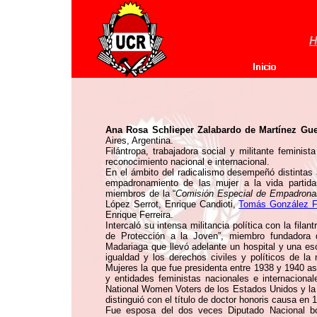
H
Ana Rosa Schlieper Zalabardo de Martínez Gue
Aires, Argentina.
Filántropa, trabajadora social y militante feminist
reconocimiento nacional e internacional.
En el ámbito del radicalismo desempeñó distintas 
empadronamiento de las mujer a la vida partida
miembros de la “
Comisión Especial de Empadronam
López Serrot, Enrique Candioti,
Tomás González 
Enrique Ferreira.
Intercaló su intensa militancia política con la filan
de Protección a la Joven”, miembro fundadora
Madariaga que llevó adelante un hospital y una es
igualdad y los derechos civiles y políticos de l
Mujeres la que fue presidenta entre 1938 y 1940 
y entidades feministas nacionales e internacionale
National Women Voters de los Estados Unidos y la
distinguió con el título de doctor honoris causa en 
Fue esposa del dos veces Diputado Nacional b