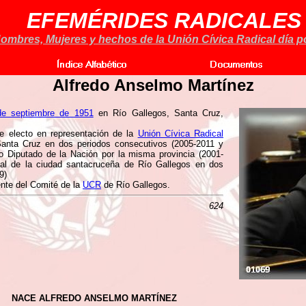
EFEMÉRIDES RADICALES
ombres, Mujeres y hechos de la Unión Cívica Radical día po
Alfredo Anselmo Martínez
de septiembre de 1951
en Río Gallegos, Santa Cruz,
e electo en representación de la
Unión Cívica Radical
Santa Cruz en dos periodos consecutivos (2005-2011 y
o Diputado de la Nación por la misma provincia (2001-
pal de la ciudad santacruceña de Río Gallegos en dos
9)
nte del Comité de la
UCR
de Río Gallegos.
624
NACE ALFREDO ANSELMO MARTÍNEZ