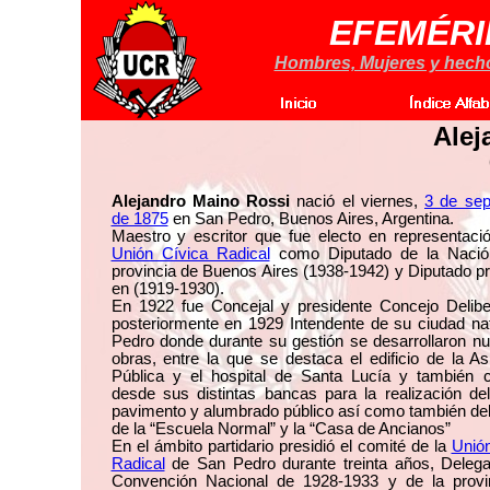
EFEMÉRI
Hombres, Mujeres y hechos
Alej
Alejandro Maino Rossi
nació el viernes,
3 de sep
de 1875
en San Pedro, Buenos Aires, Argentina.
Maestro y escritor que fue electo en representaci
Unión Cívica Radical
como Diputado de la Nació
provincia de Buenos Aires (1938-1942) y Diputado pr
en (1919-1930).
En 1922 fue Concejal y presidente Concejo Delibe
posteriormente en 1929 Intendente de su ciudad na
Pedro donde durante su gestión se desarrollaron n
obras, entre la que se destaca el edificio de la As
Pública y el hospital de Santa Lucía y también c
desde sus distintas bancas para la realización de
pavimento y alumbrado público así como también del 
de la “Escuela Normal” y la “Casa de Ancianos”
En el ámbito partidario presidió el comité de la
Unión
Radical
de San Pedro durante treinta años, Delega
Convención Nacional de 1928-1933 y de la provi