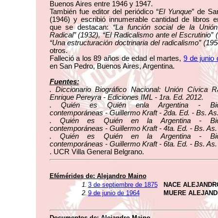
Buenos Aires entre 1946 y 1947.
También fue editor del periódico “
El Yunque
” de Sa
(1946) y escribió innumerable cantidad de libros e
que se destacan:
“La función social de la Unión
Radical” (1932), “El Radicalismo ante el Escrutinio” 
“Una estructuración doctrinaria del radicalismo” (195
otros.
Falleció a los 89 años de edad el martes,
9 de junio
en San Pedro, Buenos Aires, Argentina.
Fuentes:
. Diccionario Biográfico Nacional: Unión Cívica R
Enrique Pereyra - Ediciones IML - 1ra. Ed. 2012.
. Quién es Quién enla Argentina - Biog
contemporáneas - Guillermo Kraft - 2da. Ed. - Bs. As
. Quién es Quién en la Argentina - Biog
contemporáneas - Guillermo Kraft - 4ta. Ed. - Bs. As.
. Quién es Quién en la Argentina - Biog
contemporáneas - Guillermo Kraft - 6ta. Ed. - Bs. As.
. UCR Villa General Belgrano.
Efémérides de:
Alejandro Maino
1.
3 de septiembre de 1875
NACE ALEJANDR
2.
9 de junio de 1964
MUERE ALEJAND
Documentos de:
Alejandro Maino